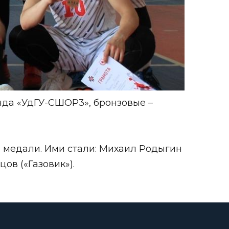
нда «УдГУ-СШОР3», бронзовые –
а медали. Ими стали: Михаил Родыгин
ов («Газовик»).