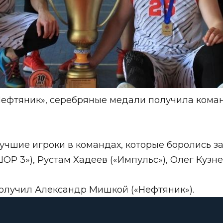
Нефтяник», серебряные медали получила кома
учшие игроки в командах, которые боролись з
ОР 3»), Рустам Хадеев («Импульс»), Олег Кузнец
получил Александр Мишкой («Нефтяник»).